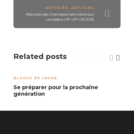
ARTICLES
,
ARTICLES
Résultats des Championnats nationaux
canadiens U19-U17-U15 2025
Related posts
BLOGUE DE JASON
B
Se préparer pour la prochaine
l
génération