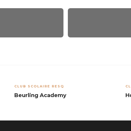
CLUB SCOLAIRE RESQ
CL
Beurling Academy
H