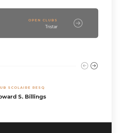
OPEN CLUBS
Tristar
UB SCOLAIRE RESQ
CLUB SCOL
oward S. Billings