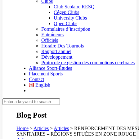
Clubs
Club Scolaire RESQ
Cégep Clubs
University Clubs
Open Clubs
Formulaires d’inscription
Entraîneurs
Officiels
Horaire Des Tournois
Rapport annuel
Développement
Protocole de gestion des commotions cerebrales
Alliance Sport-Études
Placement Sports
Contact
English
Blog Post
Home
>
Articles
>
Articles
>
RENFORCEMENT DES MES
SANITAIRES – RÉGIONS SITUÉES EN ZONE ROUGE