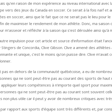
mais qu’en raison de mon expérience au niveau international avec l
vers des Jeux du Canada en soccer. Ce serait à la fois naïf et a
 en soccer, ainsi que le fait que ce ne serait pas le lieu pour le
afin de maximiser le rendement de mon athlète. Donc, ma saison d
r m’asseoir et réfléchir à la saison qui s’est déroulée ainsi qu’à 
tre impulsion pour cet article et source d’information était l’anci
 Stingers de Concordia, Clive Gibson. Clive a amené des athlètes 
ionnante et unique, c’est le moins qu’on puisse dire. Clive m’avait 
donner.
sent pas en dehors de la communauté québécoise, a eu de nombre
rsonnes qui ne sont peut-être pas au courant des sports de haut 
appliquer leurs compétences à n’importe quel sport pour maximise
ersonnes qui ne sont peut-être pas au courant sont souvent celle
s non plus utile car il peut y avoir de nombreux critiques avec trè
ls par rapport aux sports d’équipe sont très différents et, par c