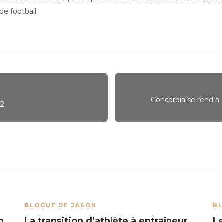
de football.
Concordia se rend à
22
BLOGUE DE JASON
B
n
La transition d’athlète à entraîneur
L