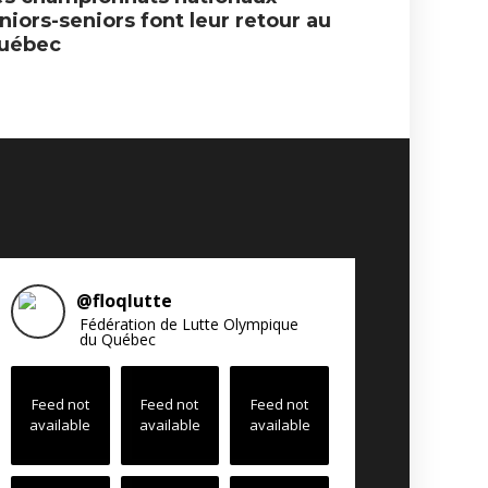
niors-seniors font leur retour au
jeunes a
uébec
@
floqlutte
Fédération de Lutte Olympique
du Québec
Feed not
Feed not
Feed not
available
available
available