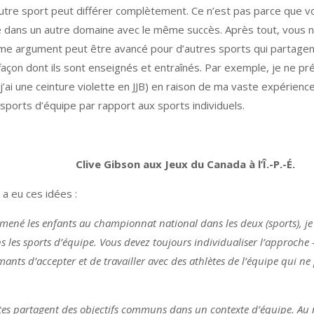
’autre sport peut différer complètement. Ce n’est pas parce que
dans un autre domaine avec le même succès. Après tout, vous ne
me argument peut être avancé pour d’autres sports qui partagen
açon dont ils sont enseignés et entraînés. Par exemple, je ne pr
i j’ai une ceinture violette en JJB) en raison de ma vaste expérie
s sports d’équipe par rapport aux sports individuels.
Clive Gibson aux Jeux du Canada à l’Î.-P.-É.
l a eu ces idées :
mmené les enfants au championnat national dans les deux (sports), je
s les sports d’équipe. Vous devez toujours individualiser l’approche
mants d’accepter et de travailler avec des athlètes de l’équipe qui ne
hlètes partagent des objectifs communs dans un contexte d’équipe. Au