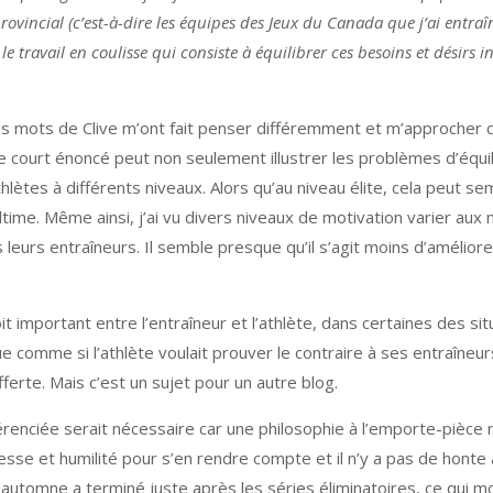
vincial (c’est-à-dire les équipes des Jeux du Canada que j’ai entraî
t le travail en coulisse qui consiste à équilibrer ces besoins et désirs 
 Les mots de Clive m’ont fait penser différemment et m’approcher 
e court énoncé peut non seulement illustrer les problèmes d’équi
’athlètes à différents niveaux. Alors qu’au niveau élite, cela peut 
time. Même ainsi, j’ai vu divers niveaux de motivation varier aux 
leurs entraîneurs. Il semble presque qu’il s’agit moins d’améliore
 important entre l’entraîneur et l’athlète, dans certaines des situa
e comme si l’athlète voulait prouver le contraire à ses entraîneur
fferte. Mais c’est un sujet pour un autre blog.
érenciée serait nécessaire car une philosophie à l’emporte-pièce
esse et humilité pour s’en rendre compte et il n’y a pas de honte 
 automne a terminé juste après les séries éliminatoires, ce qui