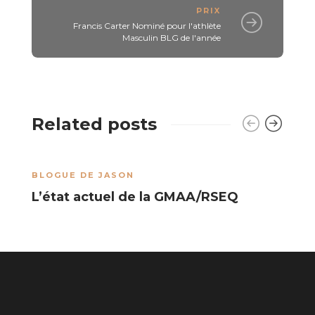
PRIX
Francis Carter Nominé pour l'athlète
Masculin BLG de l'année
Related posts
BLOGUE DE JASON
A
L’état actuel de la GMAA/RSEQ
M
N