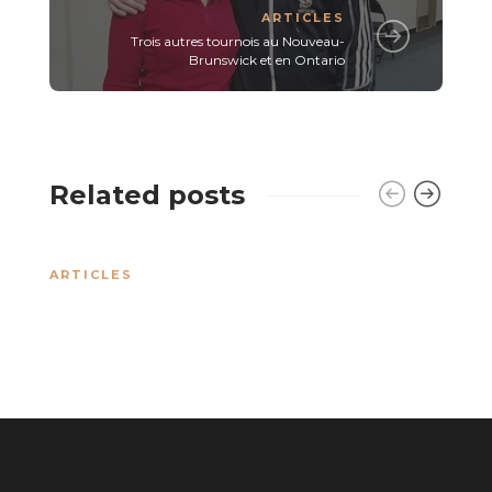
ARTICLES
Trois autres tournois au Nouveau-
Brunswick et en Ontario
Related posts
ARTICLES
A
A
2