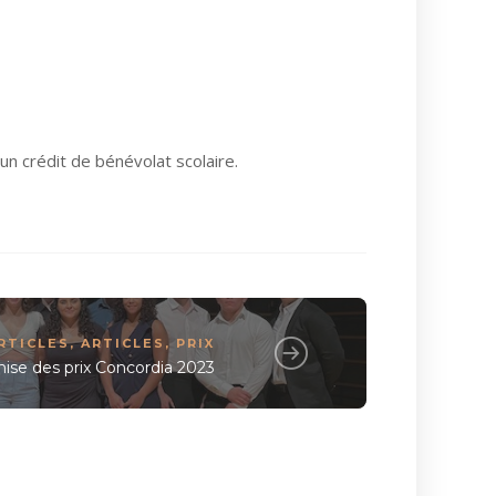
n crédit de bénévolat scolaire.
RTICLES
,
ARTICLES
,
PRIX
ise des prix Concordia 2023