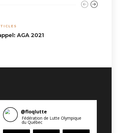
TICLES
ARTICLES
,
appel: AGA 2021
Trois to
@
floqlutte
Fédération de Lutte Olympique
du Québec