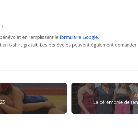
 !
 bénévolat en remplissant le
formulaire Google
.
 un t-shirt gratuit. Les bénévoles peuvent également demander u
A
023
La cérémonie de rem