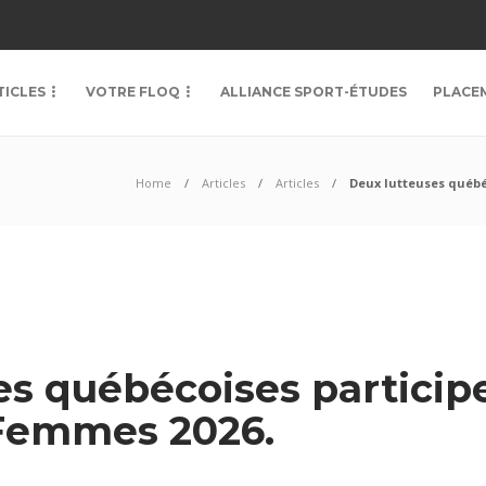
TICLES
VOTRE FLOQ
ALLIANCE SPORT-ÉTUDES
PLACE
Home
Articles
Articles
Deux lutteuses québé
es québécoises particip
 Femmes 2026.