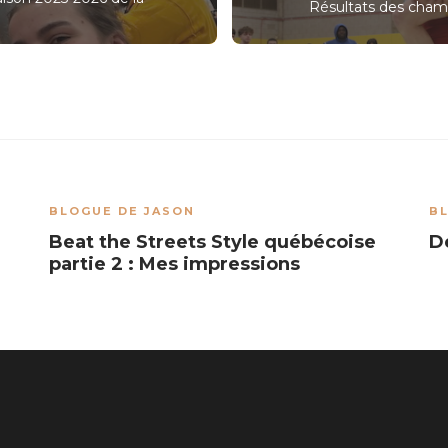
Résultats des cha
BLOGUE DE JASON
B
Beat the Streets Style québécoise
D
partie 2 : Mes impressions