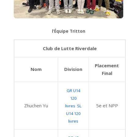
l’Équipe Tritton
Club de Lutte Riverdale
Placement
Nom
Division
Final
GR U14
120
Zhuchen Yu
5e et NPP
livres
SL
U14 120
livres