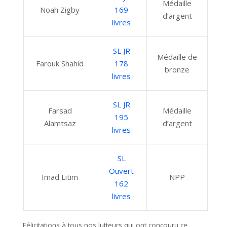
Médaille
Noah Zigby
169
d’argent
livres
SL JR
Médaille de
Farouk Shahid
178
bronze
livres
SL JR
Farsad
Médaille
195
Alamtsaz
d’argent
livres
SL
Ouvert
Imad Litim
NPP
162
livres
Félicitations à tous nos lutteurs qui ont concouru ce