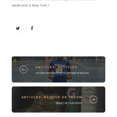
week-end à New York !
ARTICLES
,
ARTICLES
Un dimanche d'avril rempli d'action
ARTICLES
,
BLOGUE DE JASON
Sport et nutrition