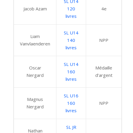
SL U14
Jacob Azam
120
4e
livres
SL U14
Liam
140
NPP
Vanvlaenderen
livres
SL U14
Oscar
Médaille
160
Nergard
d’argent
livres
SL U16
Magnus
160
NPP
Nergard
livres
SL JR
Nathan