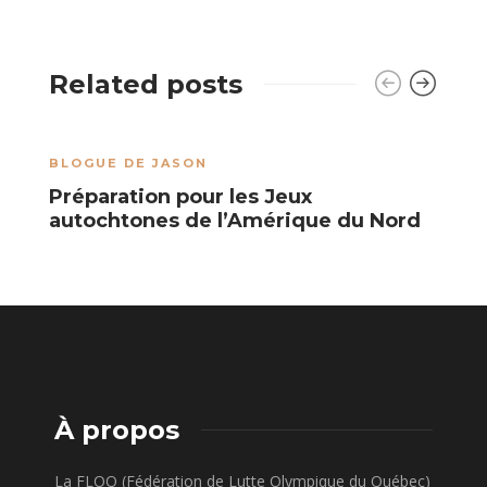
Related posts
BLOGUE DE JASON
A
Préparation pour les Jeux
L
autochtones de l’Amérique du Nord
À propos
La FLOQ (Fédération de Lutte Olympique du Québec)