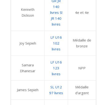
GR JR
140
Kenneth
livres
Sl
4e et 4e
Dickson
JR 140
livres
LF U16
Médaille de
Joy Sepieh
102
bronze
livres
LF U16
Samara
123
NPP
Dhanesar
livres
SL U12
Médaille
James Sepieh
97 livres
d’argent