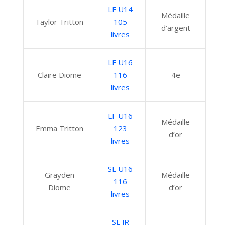
LF U14
Médaille
Taylor Tritton
105
d’argent
livres
LF U16
Claire Diome
116
4e
livres
LF U16
Médaille
Emma Tritton
123
d’or
livres
SL U16
Grayden
Médaille
116
Diome
d’or
livres
SL JR