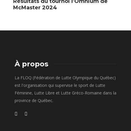
Résultats du tournoi l’Omnium de
R
McMaster 2024
À propos
La FLOQ (Fédération de Lutte Olympique du Québec)
est l'organisation qui supervise le sport de Lutte
Féminine, Lutte Libre et Lutte Gréco-Romaine dans la
province de Québec.