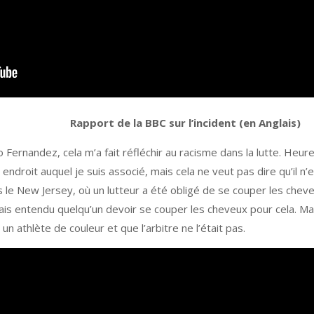
Rapport de la BBC sur l’incident (en Anglais)
 Fernandez, cela m’a fait réfléchir au racisme dans la lutte. Heure
 endroit auquel je suis associé, mais cela ne veut pas dire qu’il n’
le New Jersey, où un lutteur a été obligé de se couper les chev
jamais entendu quelqu’un devoir se couper les cheveux pour cela. 
un athlète de couleur et que l’arbitre ne l’était pas.