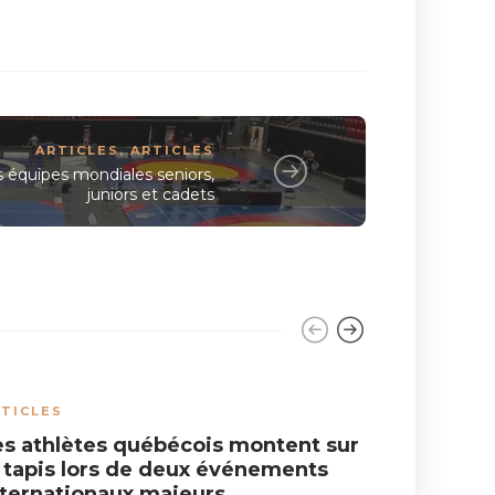
ARTICLES
,
ARTICLES
s équipes mondiales seniors,
juniors et cadets
TICLES
ARTICLES
,
es athlètes québécois montent sur
Mon dern
e tapis lors de deux événements
nternationaux majeurs