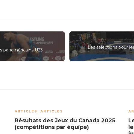
Les sélections pour le
s panaméricains U23
ARTICLES
,
ARTICLES
AR
Résultats des Jeux du Canada 2025
L
(compétitions par équipe)
l
i