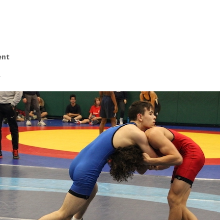
ent
r