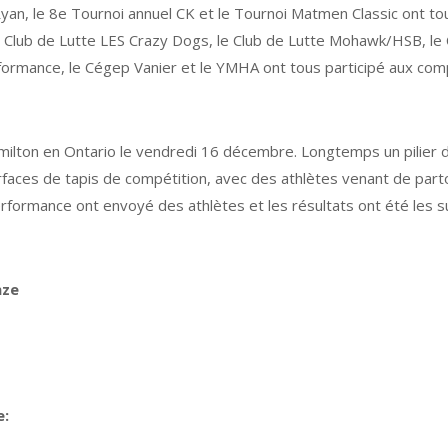
Ryan, le 8e Tournoi annuel CK et le Tournoi Matmen Classic ont t
le Club de Lutte LES Crazy Dogs, le Club de Lutte Mohawk/HSB, le 
erformance, le Cégep Vanier et le YMHA ont tous participé aux co
milton en Ontario le vendredi 16 décembre. Longtemps un pilier 
surfaces de tapis de compétition, avec des athlètes venant de part
erformance ont envoyé des athlètes et les résultats ont été les su
nze
e: