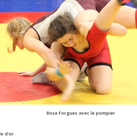
Rose Forgues avec le pompier
le d’or