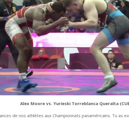
Alex Moore vs. Yurieski Torreblanca Queralta (CU
mances de nos athlètes aux Championnats panaméricains. Tu as e