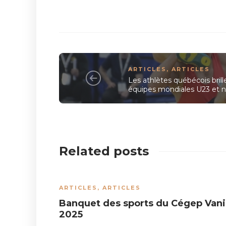
ARTICLES
,
ARTICLES
Les athlètes québécois brill
équipes mondiales U23 et 
Related posts
ARTICLES
,
ARTICLES
Banquet des sports du Cégep Vani
2025