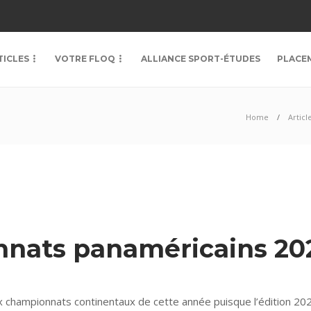
TICLES
VOTRE FLOQ
ALLIANCE SPORT-ÉTUDES
PLACE
Home
Articl
nnats panaméricains 20
x championnats continentaux de cette année puisque l’édition 2