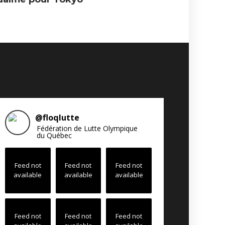
@
floqlutte
Fédération de Lutte Olympique
du Québec
Feed not
Feed not
Feed not
available
available
available
Feed not
Feed not
Feed not