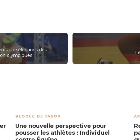
ent aux sélections des
Le
non olympiques
BLOGUE DE JASON
AR
er
Une nouvelle perspective pour
Ré
pousser les athlètes : Individuel
p
contre Équipe
q