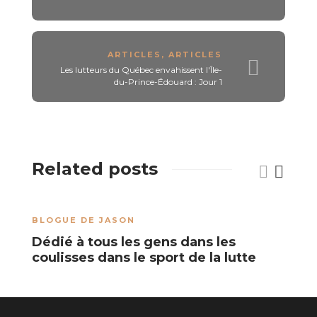
ARTICLES
,
ARTICLES
Les lutteurs du Québec envahissent l'Île-
du-Prince-Édouard : Jour 1
Related posts
BLOGUE DE JASON
A
Dédié à tous les gens dans les
J
coulisses dans le sport de la lutte
W