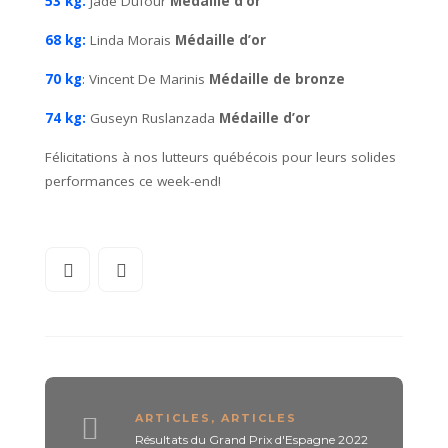
53 kg:
Jade Dufour
Médaille d’or
68 kg:
Linda Morais
Médaille d’or
70 kg
:
Vincent De Marinis
Médaille de bronze
74 kg:
Guseyn Ruslanzada
Médaille d’or
Félicitations à nos lutteurs québécois pour leurs solides
performances ce week-end!
ARTICLES
,
ARTICLES
Résultats du Grand Prix d'Espagne 2022