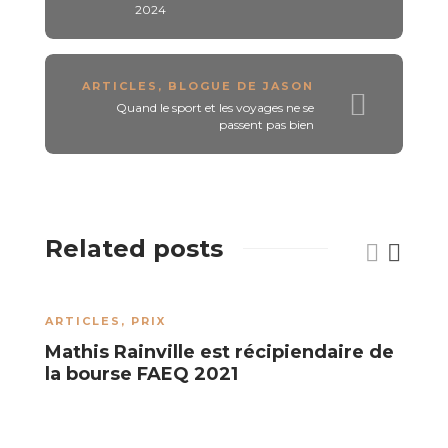
2024
ARTICLES
,
BLOGUE DE JASON
Quand le sport et les voyages ne se
passent pas bien
Related posts
ARTICLES
,
PRIX
A
Mathis Rainville est récipiendaire de
C
la bourse FAEQ 2021