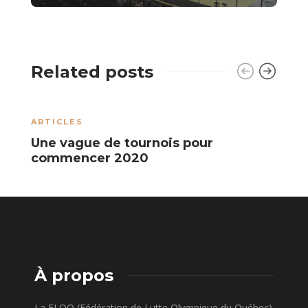
Related posts
ARTICLES
B
Une vague de tournois pour
L
commencer 2020
À propos
La FLOQ (Fédération de Lutte Olympique du Québec)