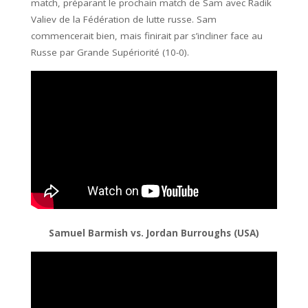
match, préparant le prochain match de Sam avec Radik
Valiev de la Fédération de lutte russe. Sam
commencerait bien, mais finirait par s’incliner face au
Russe par Grande Supériorité (10-0).
Samuel Barmish vs. Jordan Burroughs (USA)