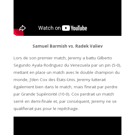
Samuel Barmish vs. Radek Valiev
Lors de son premier match, Jeremy a battu Gilberto
Segundo Ayala Rodriguez du Venezuela par un pin (5-0),
mettant en place un match avec le double champion du
monde, J’den Cox des États-Unis. Jeremy lutterait
également bien dans le match, mais finirait par perdre
par Grande Supériorité (10-0). Cox perdrait un match
serré en demi-finale et, par conséquent, Jeremy ne se
qualifierait pas pour le repêchage.