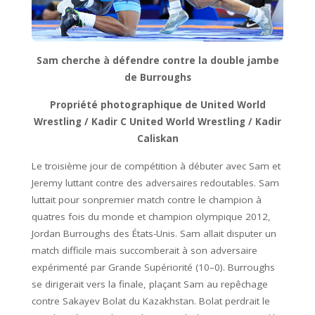
Sam
cherche
à
défendre
contre
la
double
jambe
de
Burroughs
Propriété photographique de United World
Wrestling / Kadir C United World Wrestling / Kadir
Caliskan
Le
troisième
jour
de
compétition
à débuter
avec
Sam
et
Jeremy
luttant
contre
des
adversaires
redoutables
.
Sam
luttait
pour
son
premier
match
contre
le
champion
à
quatres fois
du
monde
et
champion
olympique
2012,
Jordan
Burroughs
des
États-Unis
.
Sam
allait
disputer
un
match
difficile
mais
succomberait
à
son
adversaire
expérimenté
par
Grande
Supériorité
(10
–
0). Burroughs
se dirigerait vers la finale, plaçant Sam au repêchage
contre Sakayev Bolat du Kazakhstan. Bolat perdrait le