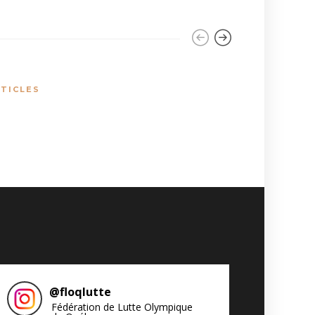
TICLES
JASON'S B
The oppo
@
floqlutte
Fédération de Lutte Olympique