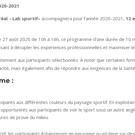
20-2021
éal – Lab sportif
» accompagnera pour l’année 2020-2021,
12 
e 27 août 2020 de 10h à 16h, ce programme d’une durée de 10 mois
isant à décupler les expériences professionnelles et maximiser le 
tuitement aux participants sélectionnés. À noter que certaines f
icacité, mais également afin de répondre aux exigences de la Sant
me :
ipants aux différentes couleurs du paysage sportif. En exploitant
 opportunités aux participants de voir le sport sous un autre angl
ures de proue du milieu.
tif, les participants échangeront en personne ou en ligne sur des 