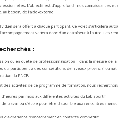
fessionnelles. L’objectif est d’approfondir nos connaissances et 
nt, au besoin, de l’aide-externe.
iduel sera offert à chaque participant. Ce volet s’articulera aut
 l’accompagnement variera donc d’un entraîneur à l’autre. Les re
recherchés :
sion ou en quête de professionnalisation – dans la mesure de la r
s qui participent à des compétitions de niveaux provincial ou nati
mation du PNCE.
ent des activités de ce programme de formation, nous recherchons
d’heures par mois aux différentes activités du Lab sportif;
e de travail ou d’école pour être disponible aux rencontres mens
s d’expérience d’encadrement en contexte compétitif